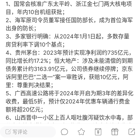
1、国常会核准广东太平岭、浙江金七门两大核电项
光
美业357
芯诗妍
卡卡美业
目，年内10台机组获批；
2、海军原司令员董军接任国防部长，成为首位海军
每次200金币
点击购买
出身的防长；
大师
小熊水光
爆汗熊
3、多家银行明确：从2024年1月1日起，多数存量
房贷利率下调10个基点；
溶脂
卡卡动能素
皇斯普拉雅
4、贵州茅台：2023年预计实现净利润约735亿元，
重建术
DRYY面膜
微晶溶斑术
同比增长约17.2%；恒大地产：涉及未能清偿的到期
债务累计约3163.91亿元，公司债券继续停牌；京东
诉阿里巴巴”二选一”案一审胜诉，获赔10亿元，阿
美业爆款平台
Lv.8
靓号
加盟商
里：尊重判决结果；
-26 23:18
电脑端
美业资讯
5、广西高速公路将于2024年开启为期3年的差异化
愫简闪充小白罐
收费，最低5折，预计仅2024年优惠车辆通行费金
草本/双效闪充，养出紧致小白脸！一、项
额将超20亿元；
闪充小白罐 = 闪充大白肌（仪器）× 草本
6、山西晋中一小区上百人呕吐腹泻疑饮水中毒，部
（产品）×极光嫩肤啫喱（产品）这是一套
分患者检出诺如病毒Ⅱ型，物业：无法确定治疗费谁
护...
写评论
出；