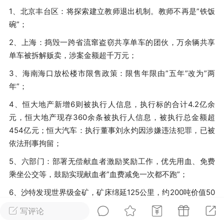
光
美业357
芯诗妍
卡卡美业
1、北京丰台区：将探索建立教师退出机制。教师不再是”铁饭
碗”；
每次200金币
点击购买
2、上海：捣毁一跨省流窜盗窃共享单车的团伙，万余辆共享
单车被拆解贩卖，涉案金额超千万元；
大师
小熊水光
爆汗熊
溶脂
卡卡动能素
皇斯普拉雅
3、海南海口放松楼市限售政策：限售年限由”五年”改为”两
年”；
重建术
DRYY面膜
微晶溶斑术
4、恒大地产新增6则被执行人信息，执行标的合计4.2亿余
元，恒大地产现存360余条被执行人信息，被执行总金额超
美业爆款平台
Lv.8
靓号
加盟商
454亿元；恒大汽车：执行董事刘永灼因涉嫌违法犯罪，已被
-26 23:18
电脑端
美业资讯
依法刑事拘留；
愫简闪充小白罐
5、六部门：部署无偿献血者激励奖励工作，优先用血、免费
草本/双效闪充，养出紧致小白脸！一、项
乘坐公交等，鼓励实现献血者”血费减免一次都不跑”；
闪充小白罐 = 闪充大白肌（仪器）× 草本
6、沙特发现世界级金矿，矿床绵延125公里，约200吨价值50
（产品）×极光嫩肤啫喱（产品）这是一套
万亿人民币；
护...
写评论
7、美媒：人类首次商业化”太空葬”8日启航，共计330份骨灰