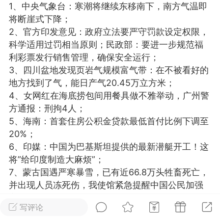
1、中央气象台：寒潮将继续东移南下，南方气温即
光
美业357
芯诗妍
卡卡美业
将断崖式下降；
2、官方印发意见：政府立法要严守罚款设定权限，
每次200金币
点击购买
科学适用过罚相当原则；民政部：要进一步规范福
大师
小熊水光
爆汗熊
利彩票发行销售管理，确保安全运行；
3、四川盆地发现页岩气规模富气带：在不被看好的
溶脂
卡卡动能素
皇斯普拉雅
地方找到了气，能日产气20.45万立方米；
重建术
DRYY面膜
微晶溶斑术
4、女网红在海底捞包间用餐具做不雅举动，广州警
方通报：刑拘4人；
5、海南：首套住房公积金贷款最低首付比例下调至
美业爆款平台
Lv.8
靓号
加盟商
20%；
-26 23:18
电脑端
美业资讯
6、印媒：中国为巴基斯坦提供的最新潜艇开工！这
愫简闪充小白罐
将”给印度制造大麻烦”；
草本/双效闪充，养出紧致小白脸！一、项
7、蒙古国遇严寒暴雪，已有近66.8万头牲畜死亡，
闪充小白罐 = 闪充大白肌（仪器）× 草本
并出现人员冻死伤，我使馆紧急提醒中国公民加强
（产品）×极光嫩肤啫喱（产品）这是一套
安全防范；
护...
写评论
8、刚被罚3.55亿美元，特朗普转身带货”永不投降”