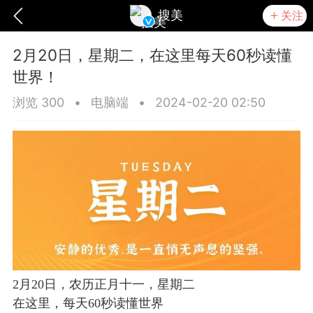
搜美
关注
2月20日，星期二，在这里每天60秒读懂
世界！
浏览 300
•
电脑端
•
2024-02-20 02:50
爆汗熊
卡卡动能素
无创溶斑术
2月20日，农历正
月
十一，星期二
在这里，每天60秒读懂世界