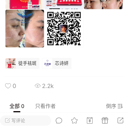
光
美业357
芯诗妍
卡卡美业
每次200金币
点击购买
大师
小熊水光
爆汗熊
溶脂
卡卡动能素
皇斯普拉雅
重建术
DRYY面膜
微晶溶斑术
徒手祛斑
芯诗妍
美业爆款平台
Lv.8
靓号
加盟商
-26 23:18
电脑端
美业资讯
0
2.2k
愫简闪充小白罐
草本/双效闪充，养出紧致小白脸！一、项
闪充小白罐 = 闪充大白肌（仪器）× 草本
全部 0
只看作者
倒序
（产品）×极光嫩肤啫喱（产品）这是一套
护...
写评论