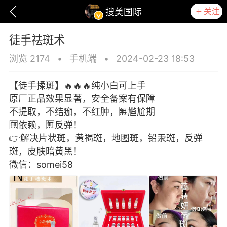
关注
搜美国际
徒手祛斑术
浏览 2174
•
手机端
•
2024-02-23 18:53
【徒手揉斑】🔥🔥🔥纯小白可上手
原厂正品效果显著，安全备案有保障
不提取，不结痂，不红肿，🈚️尴尬期
🈚️依赖，🈚️反弹！
👉解决片状斑，黄褐斑，地图斑，铅汞斑，反弹
斑，皮肤暗黄黑！
微信：somei58
爆汗熊
卡卡动能素
无创溶斑术