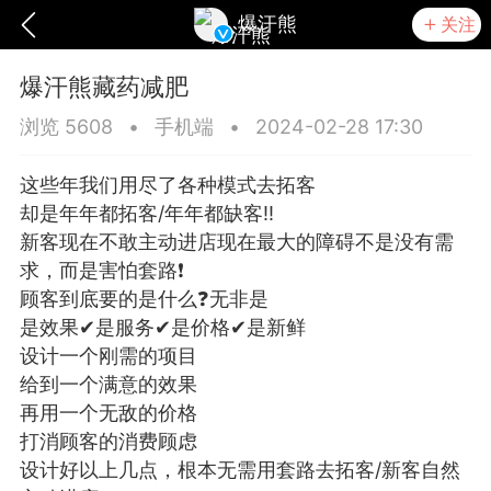
爆汗熊
关注
爆汗熊藏药减肥
浏览 5608
•
手机端
•
2024-02-28 17:30
这些年我们用尽了各种模式去拓客
​却是年年都拓客/​年年都缺客‼️
新客现在不敢主动进店现在最大的障碍不是没有需
求，而是害怕套路❗
​顾客到底要的是什么❓无非是
是效果✔是服务✔是价格✔是新鲜
设计一个刚需的项目
给到一个满意的效果
爆汗熊
卡卡动能素
无创溶斑术
再用一个无敌的价格
打消顾客的消费顾虑
设计好以上几点，根本无需用套路去拓客/新客自然