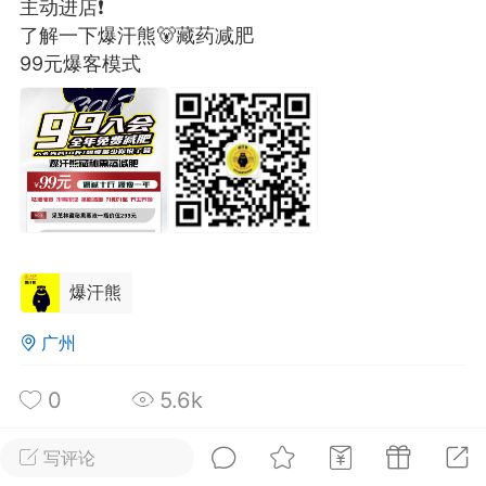
主动进店❗
光
美业357
芯诗妍
卡卡美业
了解一下爆汗熊🐻藏药减肥
99元爆客模式
每次200金币
点击购买
大师
小熊水光
爆汗熊
溶脂
卡卡动能素
皇斯普拉雅
重建术
DRYY面膜
微晶溶斑术
美业爆款平台
Lv.8
靓号
加盟商
爆汗熊
-26 23:18
电脑端
美业资讯
愫简闪充小白罐
广州
草本/双效闪充，养出紧致小白脸！一、项
0
5.6k
闪充小白罐 = 闪充大白肌（仪器）× 草本
（产品）×极光嫩肤啫喱（产品）这是一套
护...
写评论
全部 0
只看作者
倒序