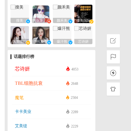
搜美
美业爆款平台
颜禾美
搜美国际
医美工厂
TBL杨阳
爆汗熊
芯诗妍
话题排行榜
芯诗妍
4053
TBL细胞抗衰
2648
魔笔
2504
卡卡美业
2289
艾美缇
2229