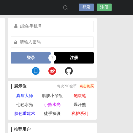
登录
注册
?
登录
注册
展示位
每次200金币
点击购买
真眉大师
肌肤小吊瓶
饱腹笔
七色水光
小熊水光
爆汗熊
肤色重建术
徒手祛斑
私护系列
推荐用户