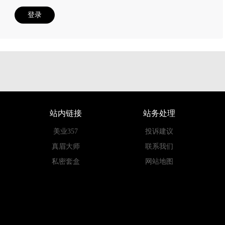
登录
站内链接
站务处理
美业357
投诉建议
真眉大师
联系我们
私密套盒
网站地图