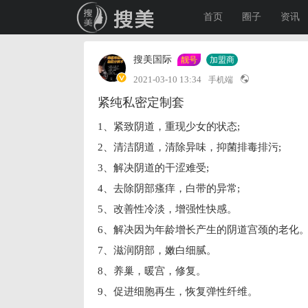
首页
圈子
资讯
搜美国际
靓号
加盟商
2021-03-10 13:34
手机端
紧纯私密定制套
1、紧致阴道，重现少女的状态;
2、清洁阴道，清除异味，抑菌排毒排污;
3、解决阴道的干涩难受;
4、去除阴部瘙痒，白带的异常;
5、改善性冷淡，增强性快感。
6、解决因为年龄增长产生的阴道宫颈的老化
7、滋润阴部，嫩白细腻。
8、养巢，暖宫，修复。
9、促进细胞再生，恢复弹性纤维。