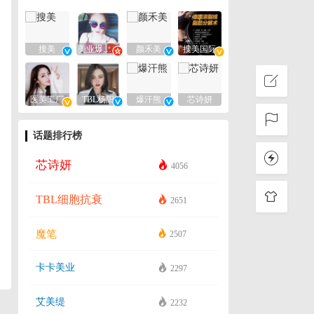
搜美
美业爆款平台
颜禾美
搜美国际
医美工厂
TBL杨阳
爆汗熊
芯诗妍
话题排行榜
芯诗妍
4056
TBL细胞抗衰
2651
魔笔
2507
卡卡美业
2297
艾美缇
2232