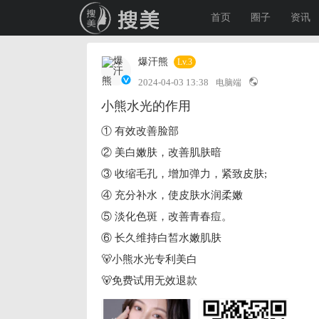
首页
圈子
资讯
爆汗熊
Lv.3
2024-04-03 13:38
电脑端
小熊水光的作用
① 有效改善脸部
② 美白嫩肤，改善肌肤暗
③ 收缩毛孔，增加弹力，紧致皮肤;
④ 充分补水，使皮肤水润柔嫩
⑤ 淡化色斑，改善青春痘。
⑥ 长久维持白皙水嫩肌肤
🐻小熊水光专利美白
🐻免费试用无效退款