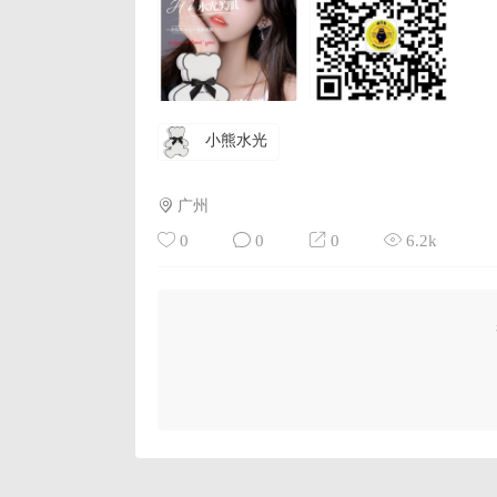
小熊水光
广州
0
0
0
6.2k