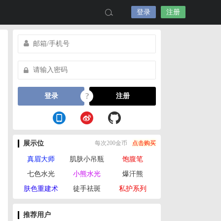
登录
注册
?
登录
注册
展示位
每次200金币
点击购买
真眉大师
肌肤小吊瓶
饱腹笔
七色水光
小熊水光
爆汗熊
肤色重建术
徒手祛斑
私护系列
推荐用户