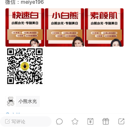
微信：meiye196
光
美业357
芯诗妍
卡卡美业
每次200金币
点击购买
大师
小熊水光
爆汗熊
溶脂
卡卡动能素
皇斯普拉雅
重建术
DRYY面膜
微晶溶斑术
美业爆款平台
Lv.8
靓号
加盟商
-26 23:18
电脑端
美业资讯
愫简闪充小白罐
草本/双效闪充，养出紧致小白脸！一、项
小熊水光
闪充小白罐 = 闪充大白肌（仪器）× 草本
（产品）×极光嫩肤啫喱（产品）这是一套
广州
护...
写评论