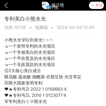
爆汗熊
关注
专利美白小熊水光
浏览 10735
•
电脑端
•
2024-04-03 13:40
小熊水光🐻白到发光✨✨✨
↘一个发明专利的水光项目
↘一个专做美白的水光项目
↘一个平价普及的水光项目
↘一个无效退款的水光项目
👏5大核心美白成分
鞣花酸·凝血酸·烟酰胺·谷胱甘肽·光甘草定
🈴两大国家发明专利
爆汗熊
卡卡动能素
无创溶斑术
❤🔥专利号ZI 2022 1 0156683·4
❤🔥专利号ZL 2010 1 0123077·X
🐻专利美白💧小熊水光