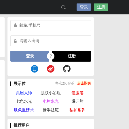
登录
注册
?
登录
注册
展示位
每次200金币
点击购买
真眉大师
肌肤小吊瓶
饱腹笔
七色水光
小熊水光
爆汗熊
肤色重建术
徒手祛斑
私护系列
推荐用户