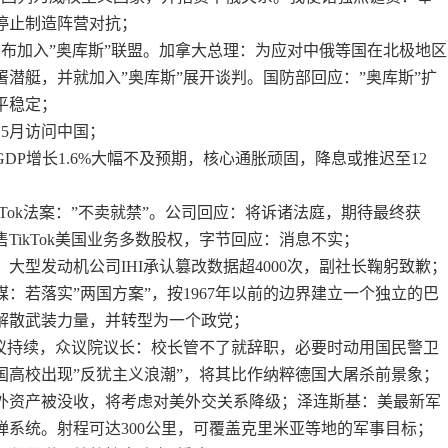
停止制造阵营对抗；
宣布加入”奥库斯”联盟。加拿大总理：为应对中俄等国在北极地区
潜艇，并就加入”奥库斯”展开谈判。国防部回应：”奥库斯”扩
平稳定；
5月访问中国；
GDP增长1.6%大幅不及预期，核心通胀顽固，降息或推迟至12
ikTok法案：”不卖就禁”。公司回应：将诉诸法庭，期待最终获
TikTok美国业务多数股权，字节回应：消息不实；
！大型发动机公司IHI承认篡改数据超4000次，副社长鞠躬致歉；
媒：若落实”两国方案”，按1967年以前的边界建立一个独立的巴
解散武装力量，并转型为一个政党；
抗议持续，众议院议长：校长管不了就辞职，必要时动用国民警卫
国高校出现”反犹主义浪潮”，将其比作纳粹德国大屠杀前景象；
海外资产被没收，将考虑对美外交关系降级；泽连斯基：美最新军
弹系统。射程可达300公里，可覆盖克里米亚等地的军事目标；