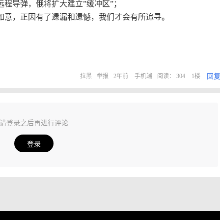
远程导弹，俄将扩大建立”缓冲区”；
如意，正因有了遗漏和遗憾，我们才会有所追寻。
回
拉黑
举报
2年前
手机端
阅读： 304
1楼
请登录之后再进行评论
登录