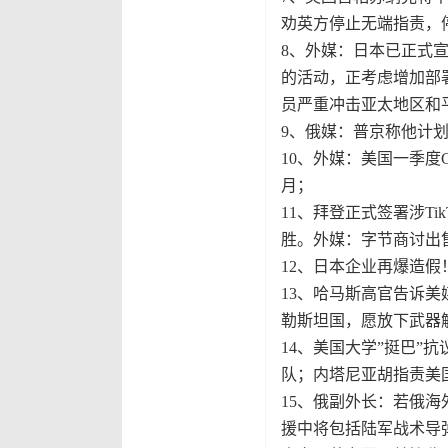
劝英方停止无端指责，
8、外媒：日本已正式
的活动，正考虑增加部署
员严重冲击亚太地区和
9、俄媒：普京称他计划
10、外媒：美国一季度
月；
11、拜登正式签署涉T
胜。外媒：字节商讨出售
12、日本企业再爆造假
13、哈马斯高官告诉美
勒斯坦国，愿放下武器
14、美国大学”挺巴”
队；内塔尼亚胡指责美
15、俄副外长：若俄
援中将包括陆军战术导