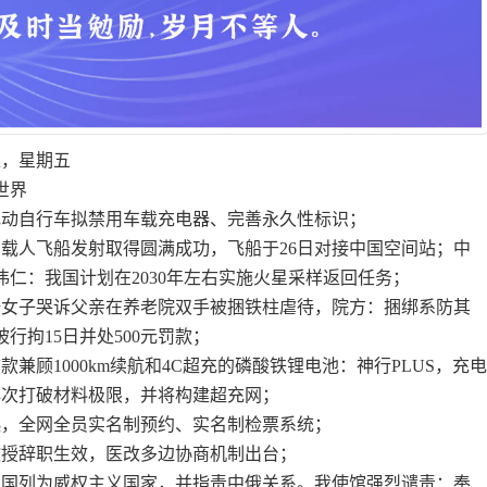
八，星期五
世界
电动自行车拟禁用车载充电器、完善永久性标识；
号载人飞船发射取得圆满成功，飞船于26日对接中国空间站；中
仁：我国计划在2030年左右实施火星采样返回任务；
县一女子哭诉父亲在养老院双手被捆铁柱虐待，院方：捆绑系防其
行拘15日并处500元罚款；
款兼顾1000km续航和4C超充的磷酸铁锂电池：神行PLUS，充
再次打破材料极限，并将构建超充网；
日起，全网全员实名制预约、实名制检票系统；
教授辞职生效，医改多边协商机制出台；
中国列为威权主义国家，并指责中俄关系。我使馆强烈谴责：奉