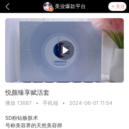
美业爆款平台
关注
悦颜臻享赋活套
播放 13667
•
手机端
•
2024-06-01 11:54
爆汗熊
卡卡动能素
无创溶斑术
5D粉钻焕肤术
号称美容界的天然美容师