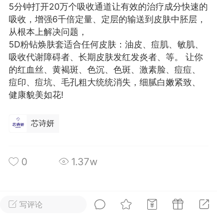
5分钟打开20万个吸收通道让有效的治疗成分快速的
光
美业357
芯诗妍
卡卡美业
吸收，增强6千倍定量、定层的输送到皮肤中胚层，
从根本上解决问题，
每次200金币
点击购买
5D粉钻焕肤套适合任何皮肤：油皮、痘肌、敏肌、
大师
小熊水光
爆汗熊
吸收代谢障碍者、长期皮肤发红发炎者、等。 让你
的红血丝、黄褐斑、色沉、色斑、激素脸、痘痘、
溶脂
卡卡动能素
皇斯普拉雅
痘印、痘坑、毛孔粗大统统消失，细腻白嫩紧致、
重建术
DRYY面膜
微晶溶斑术
健康貌美如花!
美业爆款平台
Lv.8
靓号
加盟商
芯诗妍
-26 23:18
电脑端
美业资讯
愫简闪充小白罐
0
1.37w
草本/双效闪充，养出紧致小白脸！一、项
闪充小白罐 = 闪充大白肌（仪器）× 草本
（产品）×极光嫩肤啫喱（产品）这是一套
全部 0
只看作者
倒序
护...
写评论