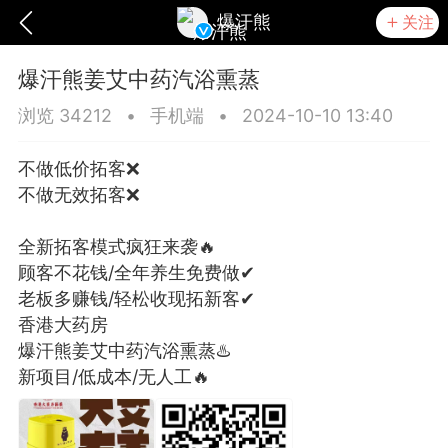
爆汗熊
关注
爆汗熊姜艾中药汽浴熏蒸
浏览 34212
•
手机端
•
2024-10-10 13:40
不做低价拓客❌
​不做无效拓客❌
​全新拓客模式疯狂来袭🔥
​顾客不花钱/全年养生免费做✔
​老板多赚钱/轻松收现拓新客✔
香港大药房
爆汗熊姜艾中药汽浴熏蒸♨️
爆汗熊
卡卡动能素
无创溶斑术
新项目/低成本/无人工🔥