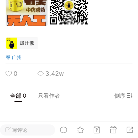
光
美业357
芯诗妍
卡卡美业
每次200金币
点击购买
大师
小熊水光
爆汗熊
爆汗熊
溶脂
卡卡动能素
皇斯普拉雅
重建术
DRYY面膜
微晶溶斑术
广州
0
3.42w
美业爆款平台
Lv.8
靓号
加盟商
-26 23:18
电脑端
美业资讯
愫简闪充小白罐
全部 0
只看作者
倒序
草本/双效闪充，养出紧致小白脸！一、项
闪充小白罐 = 闪充大白肌（仪器）× 草本
（产品）×极光嫩肤啫喱（产品）这是一套
护...
写评论