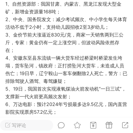
1、自然资源部：我国甘肃、内蒙古、黑龙江发现大型金
光
美业357
芯诗妍
卡卡美业
矿，新增金资源量168吨；
2、中央、国务院发文：减少考试频次、中小学生每天体育
每次200金币
点击购买
活动不低于2小时，支持幼儿园招收2至3岁幼儿；
大师
小熊水光
爆汗熊
3、金价节前大涨逼近830元/克，商家一天销售两到三公
斤，专家：黄金仍有一定上涨空间，但波动风险依然存
溶脂
卡卡动能素
皇斯普拉雅
在；
重建术
DRYY面膜
微晶溶斑术
4、安徽东至县东流镇一辆大货车经过桥梁时桥梁发生垮
塌，货车坠河，镇政府：正打捞坠河大货车，未造成人员
伤亡；19日早，辽宁鞍山一客车侧翻致2人死亡，警方：已
美业爆款平台
Lv.8
靓号
加盟商
排除驾驶人酒驾、毒驾嫌疑；
-26 23:18
电脑端
美业资讯
5、19日，我国首次实现液氧煤油火箭发动机”一日三试”，
愫简闪充小白罐
支撑新一代火箭更高频次发射；
草本/双效闪充，养出紧致小白脸！一、项
6、万达电影：预计2024年亏损最多达9.5亿元，国内直营
闪充小白罐 = 闪充大白肌（仪器）× 草本
影院实现票房57.2亿元；
（产品）×极光嫩肤啫喱（产品）这是一套
7、长沙”重金”推入境游方案：奖旅行社、奖导游、奖外宣
护...
写评论
文案；