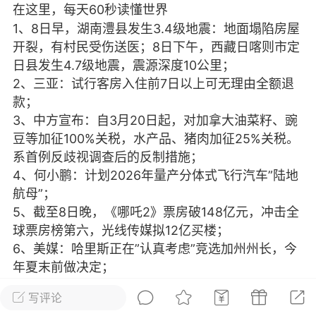
在这里，每天60秒读懂世界
光
美业357
芯诗妍
卡卡美业
1、8日早，湖南澧县发生3.4级地震：地面塌陷房屋
开裂，有村民受伤送医；8日下午，西藏日喀则市定
每次200金币
点击购买
日县发生4.7级地震，震源深度10公里；
大师
小熊水光
爆汗熊
2、三亚：试行客房入住前7日以上可无理由全额退
款；
溶脂
卡卡动能素
皇斯普拉雅
3、中方宣布：自3月20日起，对加拿大油菜籽、豌
重建术
DRYY面膜
微晶溶斑术
豆等加征100%关税，水产品、猪肉加征25%关税。
系首例反歧视调查后的反制措施；
美业爆款平台
Lv.8
靓号
加盟商
4、何小鹏：计划2026年量产分体式飞行汽车”陆地
航母”；
-26 23:18
电脑端
美业资讯
5、截至8日晚，《哪吒2》票房破148亿元，冲击全
愫简闪充小白罐
球票房榜第六，光线传媒拟12亿买楼；
草本/双效闪充，养出紧致小白脸！一、项
6、美媒：哈里斯正在”认真考虑”竞选加州州长，今
闪充小白罐 = 闪充大白肌（仪器）× 草本
年夏末前做决定；
（产品）×极光嫩肤啫喱（产品）这是一套
7、美国防部开始裁员，本周约有4000名国防部人
护...
写评论
员开始收到解雇通知，另有超3万名文职员工提出辞