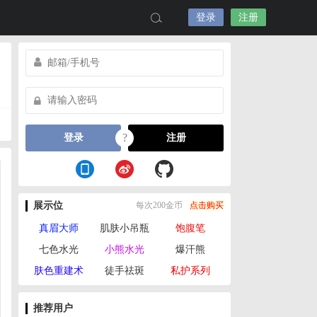
登录
注册
?
登录
注册
展示位
每次200金币
点击购买
真眉大师
肌肤小吊瓶
饱腹笔
七色水光
小熊水光
爆汗熊
肤色重建术
徒手祛斑
私护系列
推荐用户