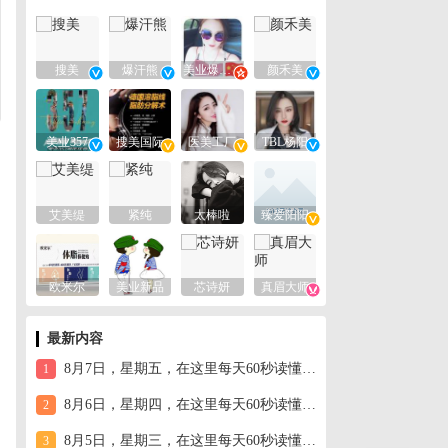
搜美
爆汗熊
美业爆款平台
颜禾美
美业357
搜美国际
医美工厂
TBL杨阳
艾美缇
紧纯
太棒啦
臻爱阳阳
欧米尔
美业新品
芯诗妍
真眉大师
最新内容
8月7日，星期五，在这里每天60秒读懂世界！
1
8月6日，星期四，在这里每天60秒读懂世界！
2
8月5日，星期三，在这里每天60秒读懂世界！
3