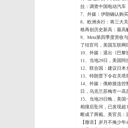
拉：调查中国电动汽车
7、外媒：伊朗确认购买
8、欧洲央行：将三大关
格再创历史新高：最高触及
9、Meta第四季度营
了结官司，美国互联网巨头
10、外媒：退出《巴
11、当地29日，美国阿
12、联合国：建议日
13、特朗普下令在关
14、外媒：俄称接连控
日，乌克兰苏梅市一高
15、当地29日晚，美
相撞后坠河，已发现超
断成了两截。美官员：
【微语】岁月不掩少年