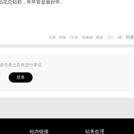
如花总似初，年年皆是最好年。
回
拉黑
举报
1年前
电脑端
阅读： 223
1楼
请登录之后再进行评论
登录
站内链接
站务处理