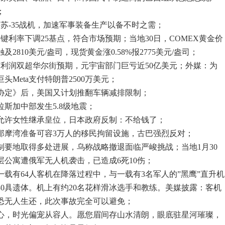
；
苏-35战机，加速军事装备生产以备不时之需；
键利率下调25基点，符合市场预期；当地30日，COMEX黄金价
2810美元/盎司，现货黄金涨0.58%报2775美元/盎司；
收与利润双超华尔街预期，元宇宙部门巨亏近50亿美元；外媒：为
Meta支付特朗普2500万美元；
黎协定》后，美国又计划推翻车辆减排限制；
拉斯加中部发生5.8级地震；
本允许女性继承皇位，日本政府反制：不给钱了；
塔那摩湾准备可容3万人的移民拘留设施，古巴强烈反对；
制要地取得多处进展，乌称战略撤退面临严峻挑战；当地1月30
层公寓遭俄军无人机袭击，已造成6死10伤；
国一载有64人客机在降落过程中，与一载有3名军人的”黑鹰”直升机
30具遗体。机上有约20名花样滑冰选手和教练。美媒披露：客机
恐无人生还，此次事故完全可以避免；
心，时光偏宠从容人。愿您眉间存山水清朗，眼底驻星河璀璨，