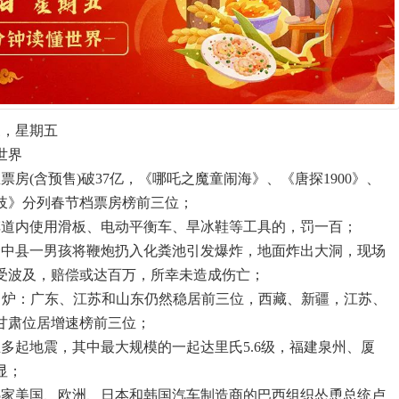
三，星期五
世界
档总票房(含预售)破37亿，《哪吒之魔童闹海》、《唐探1900》、
岐》分列春节档票房榜前三位；
车道内使用滑板、电动平衡车、旱冰鞋等工具的，罚一百；
市资中县一男孩将鞭炮扔入化粪池引发爆炸，地面炸出大洞，现场
受波及，赔偿或达百万，所幸未造成伤亡；
GDP出炉：广东、江苏和山东仍然稳居前三位，西藏、新疆，江苏、
甘肃位居增速榜前三位；
生多起地震，其中最大规模的一起达里氏5.6级，福建泉州、厦
显；
25家美国、欧洲、日本和韩国汽车制造商的巴西组织怂恿总统卢