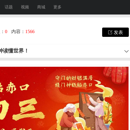
话题
视频
商城
更多
注：
0
内容：
1566
发表
分钟读懂世界！