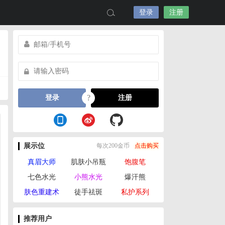
登录
注册
?
登录
注册
展示位
每次200金币
点击购买
真眉大师
肌肤小吊瓶
饱腹笔
七色水光
小熊水光
爆汗熊
肤色重建术
徒手祛斑
私护系列
推荐用户