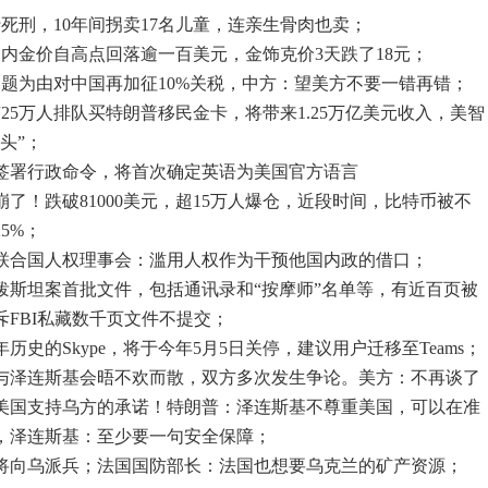
行死刑，10年间拐卖17名儿童，连亲生骨肉也卖；
内金价自高点回落逾一百美元，金饰克价3天跌了18元；
问题为由对中国再加征10%关税，中方：望美方不要一错再错；
25万人排队买特朗普移民金卡，将带来1.25万亿美元收入，美智
头”；
划签署行政命令，将首次确定英语为美国官方语言
然崩了！跌破81000美元，超15万人爆仓，近段时间，比特币被不
5%；
出联合国人权理事会：滥用人权作为干预他国内政的借口；
泼斯坦案首批文件，包括通讯录和“按摩师”名单等，有近百页被
FBI私藏数千页文件不提交；
年历史的Skype，将于今年5月5日关停，建议用户迁移至Teams；
朗普与泽连斯基会晤不欢而散，双方多次发生争论。美方：不再谈了
美国支持乌方的承诺！特朗普：泽连斯基不尊重美国，可以在准
，泽连斯基：至少要一句安全保障；
将向乌派兵；法国国防部长：法国也想要乌克兰的矿产资源；