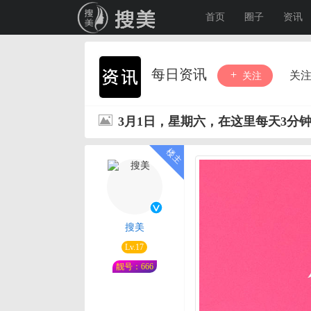
首页
圈子
资讯
每日资讯
关
关注
3月1日，星期六，在这里每天3分
搜美
Lv.17
靓号：666