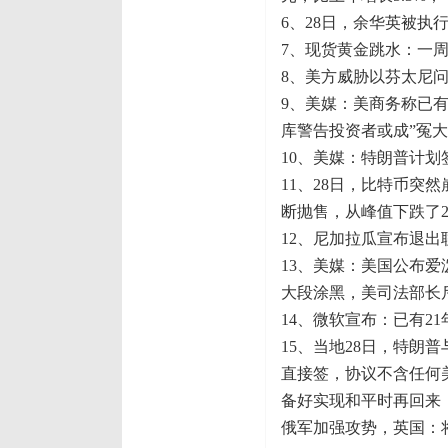
6、28日，余华英被执
7、现货黄金跳水：一周
8、美方威胁以芬太尼
9、美媒：美商务称已有
库警告投资者或成”冤大
10、美媒：特朗普计
11、28日，比特币突
断抛售，从峰值下跌了2
12、尼加拉瓜宣布退
13、美媒：美国公布爱
大段涂黑，美司法部长斥
14、微软宣布：已有21
15、当地28日，特
直接签，协议不含任何
备好实现和平时再回来
俄军加强攻势，英国：