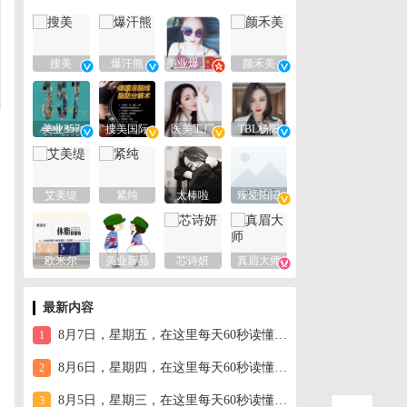
搜美
爆汗熊
美业爆款平台
颜禾美
美业357
搜美国际
医美工厂
TBL杨阳
艾美缇
紧纯
太棒啦
臻爱阳阳
欧米尔
美业新品
芯诗妍
真眉大师
最新内容
8月7日，星期五，在这里每天60秒读懂世界！
1
8月6日，星期四，在这里每天60秒读懂世界！
2
8月5日，星期三，在这里每天60秒读懂世界！
3