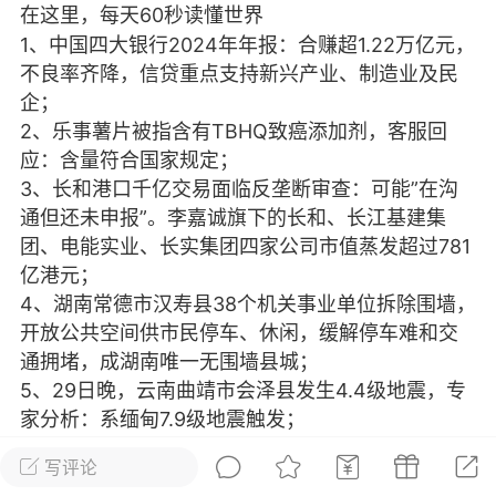
在这里，每天60秒读懂世界
光
美业357
芯诗妍
卡卡美业
1、中国四大银行2024年年报：合赚超1.22万亿元，
不良率齐降，信贷重点支持新兴产业、制造业及民
每次200金币
点击购买
企；
大师
小熊水光
爆汗熊
2、乐事薯片被指含有TBHQ致癌添加剂，客服回
应：含量符合国家规定；
溶脂
卡卡动能素
皇斯普拉雅
3、长和港口千亿交易面临反垄断审查：可能”在沟
重建术
DRYY面膜
微晶溶斑术
通但还未申报”。李嘉诚旗下的长和、长江基建集
团、电能实业、长实集团四家公司市值蒸发超过781
美业爆款平台
Lv.8
靓号
加盟商
亿港元；
4、湖南常德市汉寿县38个机关事业单位拆除围墙，
-26 23:18
电脑端
美业资讯
开放公共空间供市民停车、休闲，缓解停车难和交
愫简闪充小白罐
通拥堵，成湖南唯一无围墙县城；
草本/双效闪充，养出紧致小白脸！一、项
5、29日晚，云南曲靖市会泽县发生4.4级地震，专
闪充小白罐 = 闪充大白肌（仪器）× 草本
家分析：系缅甸7.9级地震触发；
（产品）×极光嫩肤啫喱（产品）这是一套
6、何小鹏：两款飞行汽车2026年或量产，欢迎大
护...
写评论
家考飞机的驾照；