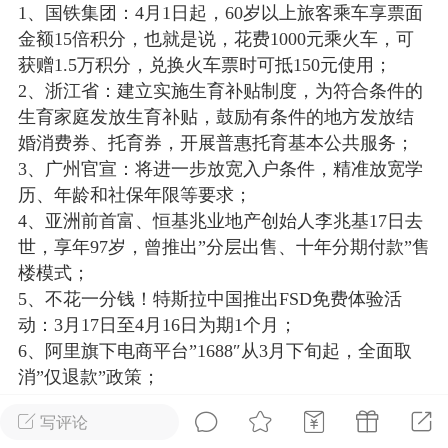
1、国铁集团：4月1日起，60岁以上旅客乘车享票面
光
美业357
芯诗妍
卡卡美业
金额15倍积分，也就是说，花费1000元乘火车，可
获赠1.5万积分，兑换火车票时可抵150元使用；
每次200金币
点击购买
2、浙江省：建立实施生育补贴制度，为符合条件的
大师
小熊水光
爆汗熊
生育家庭发放生育补贴，鼓励有条件的地方发放结
婚消费券、托育券，开展普惠托育基本公共服务；
溶脂
卡卡动能素
皇斯普拉雅
3、广州官宣：将进一步放宽入户条件，精准放宽学
重建术
DRYY面膜
微晶溶斑术
历、年龄和社保年限等要求；
4、亚洲前首富、恒基兆业地产创始人李兆基17日去
世，享年97岁，曾推出”分层出售、十年分期付款”售
美业爆款平台
Lv.8
靓号
加盟商
楼模式；
-26 23:18
电脑端
美业资讯
5、不花一分钱！特斯拉中国推出FSD免费体验活
愫简闪充小白罐
动：3月17日至4月16日为期1个月；
草本/双效闪充，养出紧致小白脸！一、项
6、阿里旗下电商平台”1688″从3月下旬起，全面取
闪充小白罐 = 闪充大白肌（仪器）× 草本
消”仅退款”政策；
（产品）×极光嫩肤啫喱（产品）这是一套
7、微信公众平台：对无资质违规荐股等将采取阶梯
护...
写评论
处理直至封禁号处罚；