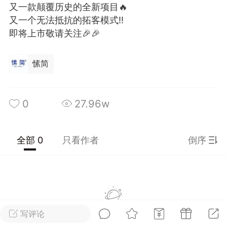
又一款颠覆历史的全新项目🔥
光
美业357
芯诗妍
卡卡美业
又一个无法抵抗的拓客模式‼️
即将上市敬请关注🎉🎉
每次200金币
点击购买
大师
小熊水光
爆汗熊
愫简
溶脂
卡卡动能素
皇斯普拉雅
重建术
DRYY面膜
微晶溶斑术
0
27.96w
美业爆款平台
Lv.8
靓号
加盟商
-26 23:18
电脑端
美业资讯
全部 0
只看作者
倒序
愫简闪充小白罐
草本/双效闪充，养出紧致小白脸！一、项
闪充小白罐 = 闪充大白肌（仪器）× 草本
（产品）×极光嫩肤啫喱（产品）这是一套
护...
暂没有数据
写评论