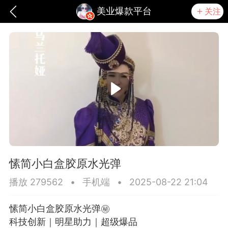
美业爆款平台
关注
愫简小白盒胶原水光弹
播放 279562
•
手机端
•
2025-08-22 21:04
爆汗熊
卡卡动能素
无创溶斑术
愫简小白盒胶原水光弹㊙️
科技创新｜明星助力｜超级爆品