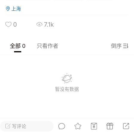
光
美业357
芯诗妍
卡卡美业
上海
0
7.1k
每次200金币
点击购买
大师
小熊水光
爆汗熊
溶脂
卡卡动能素
皇斯普拉雅
全部 0
只看作者
倒序
重建术
DRYY面膜
微晶溶斑术
美业爆款平台
Lv.8
靓号
加盟商
-26 23:18
电脑端
美业资讯
暂没有数据
愫简闪充小白罐
草本/双效闪充，养出紧致小白脸！一、项
闪充小白罐 = 闪充大白肌（仪器）× 草本
（产品）×极光嫩肤啫喱（产品）这是一套
护...
写评论