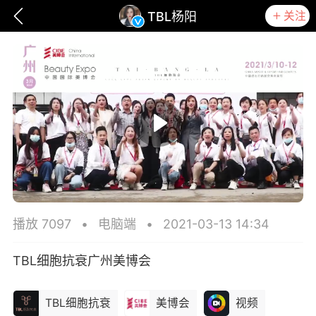
关注
TBL杨阳
播放 7097
•
电脑端
•
2021-03-13 14:34
TBL细胞抗衰广州美博会
爆汗熊
卡卡动能素
无创溶斑术
TBL细胞抗衰
美博会
视频