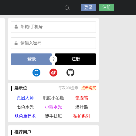
登录
注册
?
登录
注册
展示位
每次200金币
点击购买
真眉大师
肌肤小吊瓶
饱腹笔
七色水光
小熊水光
爆汗熊
肤色重建术
徒手祛斑
私护系列
推荐用户