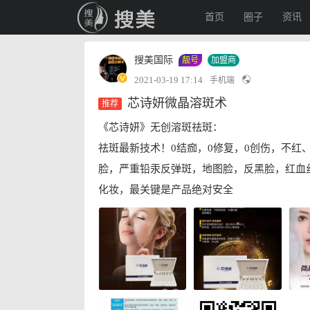
首页
圈子
资讯
搜美国际
靓号
加盟商
2021-03-19 17:14
手机端
芯诗妍微晶溶斑术
《芯诗妍》无创溶斑祛斑：
祛斑最新技术！0结痂，0修复，0创伤，不红
脸，严重铅汞反弹斑，地图脸，反黑脸，红血
化妆，最关键是产品绝对安全