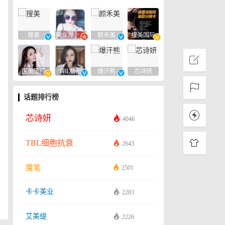
搜美
美业爆款平台
颜禾美
搜美国际
医美工厂
TBL杨阳
爆汗熊
芯诗妍
话题排行榜
芯诗妍
4046
TBL细胞抗衰
2643
魔笔
2501
卡卡美业
2283
艾美缇
2226