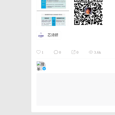
芯诗妍
1
0
0
3.6k