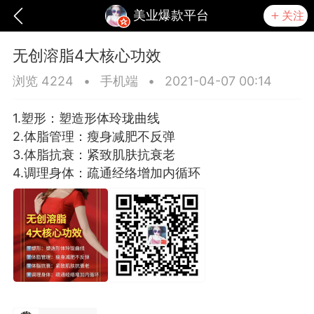
美业爆款平台
关注
无创溶脂4大核心功效
浏览 4224
•
手机端
•
2021-04-07 00:14
1.塑形：塑造形体玲珑曲线
2.体脂管理：瘦身减肥不反弹
3.体脂抗衰：紧致肌肤抗衰老
4.调理身体：疏通经络增加内循环
爆汗熊
卡卡动能素
无创溶斑术