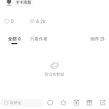
卡卡溶脂
光
美业357
芯诗妍
卡卡美业
每次200金币
点击购买
0
4.2k
大师
小熊水光
爆汗熊
溶脂
卡卡动能素
皇斯普拉雅
全部 0
只看作者
倒序
重建术
DRYY面膜
微晶溶斑术
美业爆款平台
Lv.8
靓号
加盟商
-26 23:18
电脑端
美业资讯
暂没有数据
愫简闪充小白罐
草本/双效闪充，养出紧致小白脸！一、项
闪充小白罐 = 闪充大白肌（仪器）× 草本
（产品）×极光嫩肤啫喱（产品）这是一套
护...
写评论