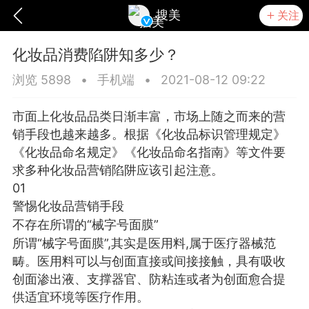
搜美
关注
化妆品消费陷阱知多少？
浏览 5898
•
手机端
•
2021-08-12 09:22
市面上化妆品品类日渐丰富，市场上随之而来的营
销手段也越来越多。根据《化妆品标识管理规定》
《化妆品命名规定》《化妆品命名指南》等文件要
求多种化妆品营销陷阱应该引起注意。
01
警惕化妆品营销手段
不存在所谓的“械字号面膜”
所谓“械字号面膜”,其实是医用料,属于医疗器械范
爆汗熊
卡卡动能素
无创溶斑术
畴。医用料可以与创面直接或间接接触，具有吸收
创面渗出液、支撑器官、防粘连或者为创面愈合提
供适宜环境等医疗作用。