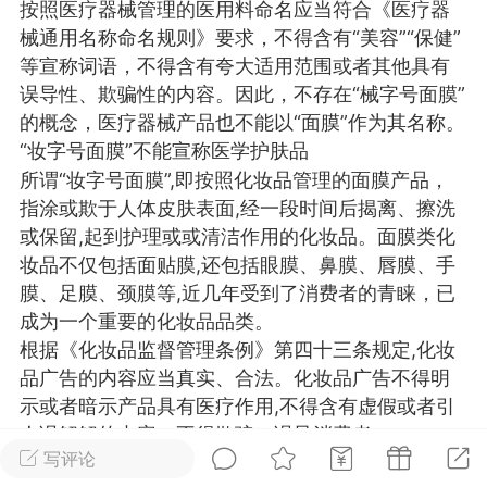
按照医疗器械管理的医用料命名应当符合《医疗器
光
美业357
芯诗妍
卡卡美业
械通用名称命名规则》要求，不得含有“美容”“保健”
等宣称词语，不得含有夸大适用范围或者其他具有
每次200金币
点击购买
误导性、欺骗性的内容。因此，不存在“械字号面膜”
大师
小熊水光
爆汗熊
的概念，医疗器械产品也不能以“面膜”作为其名称。
“妆字号面膜”不能宣称医学护肤品
溶脂
卡卡动能素
皇斯普拉雅
所谓“妆字号面膜”,即按照化妆品管理的面膜产品，
重建术
DRYY面膜
微晶溶斑术
指涂或欺于人体皮肤表面,经一段时间后揭离、擦洗
或保留,起到护理或或清洁作用的化妆品。面膜类化
妆品不仅包括面贴膜,还包括眼膜、鼻膜、唇膜、手
美业爆款平台
Lv.8
靓号
加盟商
膜、足膜、颈膜等,近几年受到了消费者的青睐，已
-26 23:18
电脑端
美业资讯
成为一个重要的化妆品品类。
愫简闪充小白罐
根据《化妆品监督管理条例》第四十三条规定,化妆
草本/双效闪充，养出紧致小白脸！一、项
品广告的内容应当真实、合法。化妆品广告不得明
闪充小白罐 = 闪充大白肌（仪器）× 草本
示或者暗示产品具有医疗作用,不得含有虚假或者引
（产品）×极光嫩肤啫喱（产品）这是一套
人误解解的内容，不得欺骗、误导消费者。
护...
写评论
一些面膜类化妆品,将产品宣称为“医学护肤品”“药妆”