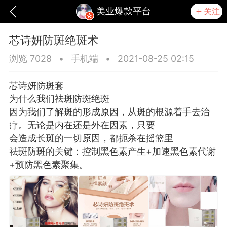
美业爆款平台
关注
芯诗妍防斑绝斑术
浏览 7028
•
手机端
•
2021-08-25 02:15
芯诗妍防斑套
为什么我们祛斑防斑绝斑
因为我们了解斑的形成原因，从斑的根源着手去治
疗。无论是内在还是外在因素，只要
会造成长斑的一切原因，都扼杀在摇篮里
祛斑防斑的关键：控制黑色素产生+加速黑色素代谢
+预防黑色素聚集。
爆汗熊
卡卡动能素
无创溶斑术