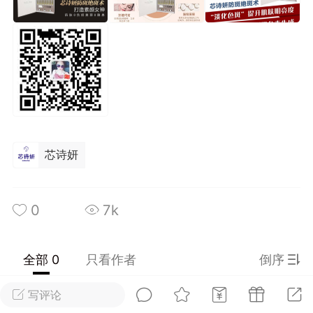
光
美业357
芯诗妍
卡卡美业
每次200金币
点击购买
大师
小熊水光
爆汗熊
溶脂
卡卡动能素
皇斯普拉雅
重建术
DRYY面膜
微晶溶斑术
芯诗妍
美业爆款平台
Lv.8
靓号
加盟商
-26 23:18
电脑端
美业资讯
0
7k
愫简闪充小白罐
草本/双效闪充，养出紧致小白脸！一、项
闪充小白罐 = 闪充大白肌（仪器）× 草本
全部 0
只看作者
倒序
（产品）×极光嫩肤啫喱（产品）这是一套
护...
写评论