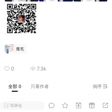
光
美业357
芯诗妍
卡卡美业
每次200金币
点击购买
大师
小熊水光
爆汗熊
溶脂
卡卡动能素
皇斯普拉雅
重建术
DRYY面膜
微晶溶斑术
魔笔
美业爆款平台
Lv.8
靓号
加盟商
0
7.3k
-26 23:18
电脑端
美业资讯
愫简闪充小白罐
草本/双效闪充，养出紧致小白脸！一、项
全部 0
只看作者
倒序
闪充小白罐 = 闪充大白肌（仪器）× 草本
（产品）×极光嫩肤啫喱（产品）这是一套
护...
写评论