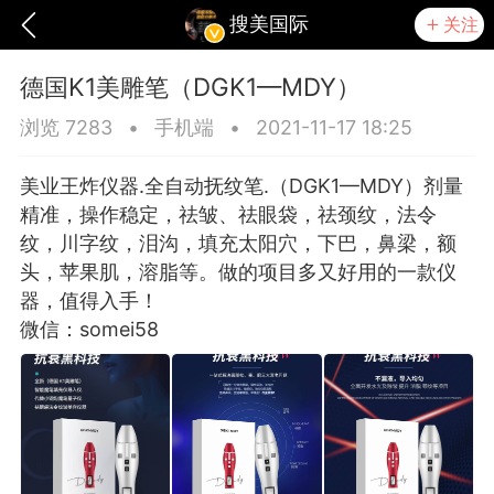
搜美国际
关注
德国K1美雕笔（DGK1—MDY）
浏览 7283
•
手机端
•
2021-11-17 18:25
美业王炸仪器.全自动抚纹笔.（DGK1—MDY）剂量
精准，操作稳定，祛皱、祛眼袋，祛颈纹，法令
纹，川字纹，泪沟，填充太阳穴，下巴，鼻梁，额
头，苹果肌，溶脂等。做的项目多又好用的一款仪
器，值得入手！​​​​
微信：somei58
爆汗熊
卡卡动能素
无创溶斑术