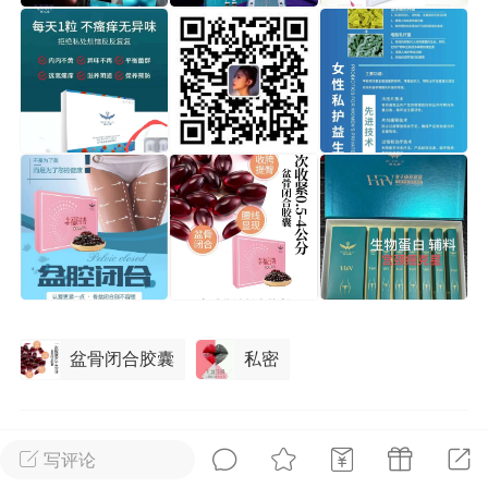
光
美业357
芯诗妍
卡卡美业
每次200金币
点击购买
大师
小熊水光
爆汗熊
溶脂
卡卡动能素
皇斯普拉雅
重建术
DRYY面膜
微晶溶斑术
美业爆款平台
Lv.8
靓号
加盟商
-26 23:18
电脑端
美业资讯
愫简闪充小白罐
盆骨闭合胶囊
私密
草本/双效闪充，养出紧致小白脸！一、项
闪充小白罐 = 闪充大白肌（仪器）× 草本
（产品）×极光嫩肤啫喱（产品）这是一套
0
9.4k
护...
写评论