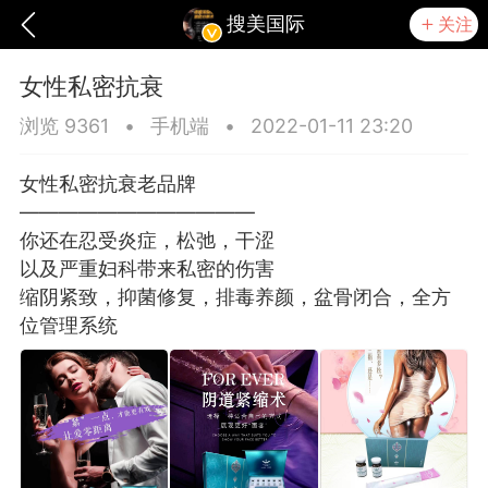
搜美国际
关注
女性私密抗衰
浏览 9361
•
手机端
•
2022-01-11 23:20
女性私密抗衰老品牌
————————————
你还在忍受炎症，松弛，干涩
以及严重妇科带来私密的伤害
缩阴紧致，抑菌修复，排毒养颜，盆骨闭合，全方
位管理系统
爆汗熊
卡卡动能素
无创溶斑术