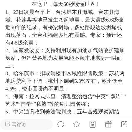
在这里，每天60秒读懂世界！
光
美业357
芯诗妍
卡卡美业
1、23日凌晨至早上，台湾屏东县海域、台东县海
域、花莲县等地已发生79起地震，最大震级6.6级破
每次200金币
点击购买
近50年的纪录，有桥梁坍塌，多处路段边坡坍塌或
大师
小熊水光
爆汗熊
出现落石，全台和福建多地有震感。专家：预计还
有4-5级余震；
溶脂
卡卡动能素
皇斯普拉雅
2、国家发改委：支持利用现有加油加气站改扩建加
重建术
DRYY面膜
微晶溶斑术
氢站，但严禁各地为发展氢能不顾本地实际一哄而
上；
美业爆款平台
Lv.8
靓号
加盟商
3、哈尔滨市：拟取消楼市区域性限售政策；苏杭两
-26 23:18
电脑端
美业资讯
地房贷利率下调：杭州下调到5.3%左右，苏州低至
4.6%，楼市回暖尚不明显；
愫简闪充小白罐
4、海南：拉网式排查、清理整治包含”中英””双语””
草本/双效闪充，养出紧致小白脸！一、项
艺术””国学””私塾”等的幼儿园名称；
闪充小白罐 = 闪充大白肌（仪器）× 草本
5、中兴通讯收到美法院判决：五年合规观察期结
（产品）×极光嫩肤啫喱（产品）这是一套
束，不附加任何处罚。受此消息，中兴A股23日午盘
护...
写评论
开盘涨停，港股股价涨逾40%；