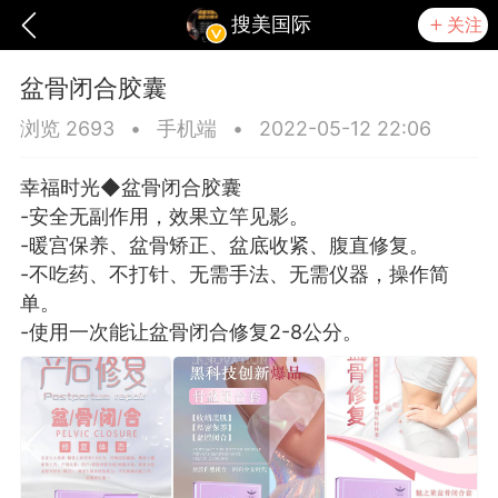
搜美国际
关注
盆骨闭合胶囊
浏览 2693
•
手机端
•
2022-05-12 22:06
幸福时光◆盆骨闭合胶囊
-安全无副作用，效果立竿见影。
-暖宫保养、盆骨矫正、盆底收紧、腹直修复。
-不吃药、不打针、无需手法、无需仪器，操作简
单。
-使用一次能让盆骨闭合修复2-8公分。
爆汗熊
卡卡动能素
无创溶斑术