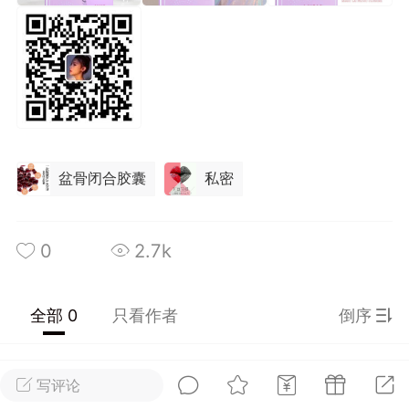
光
美业357
芯诗妍
卡卡美业
每次200金币
点击购买
大师
小熊水光
爆汗熊
溶脂
卡卡动能素
皇斯普拉雅
重建术
DRYY面膜
微晶溶斑术
盆骨闭合胶囊
私密
美业爆款平台
Lv.8
靓号
加盟商
0
2.7k
-26 23:18
电脑端
美业资讯
愫简闪充小白罐
草本/双效闪充，养出紧致小白脸！一、项
全部 0
只看作者
倒序
闪充小白罐 = 闪充大白肌（仪器）× 草本
（产品）×极光嫩肤啫喱（产品）这是一套
护...
写评论