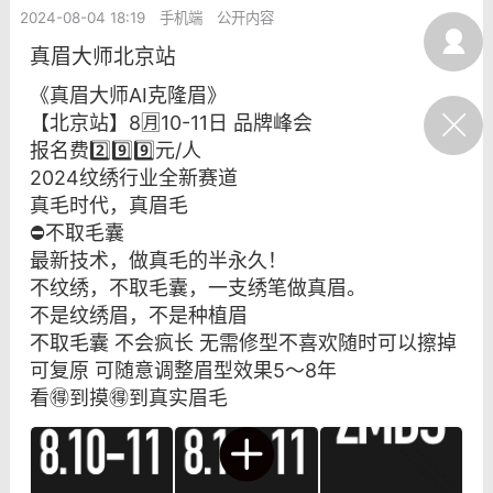
2024-08-04 18:19
手机端
公开内容
光
美业357
芯诗妍
卡卡美业
真眉大师北京站
每次200金币
点击购买
《真眉大师AI克隆眉》
【北京站】8🈷️10-11日 品牌峰会
大师
小熊水光
爆汗熊
报名费2️⃣9️⃣9️⃣元/人
溶脂
卡卡动能素
皇斯普拉雅
2024纹绣行业全新赛道
重建术
DRYY面膜
微晶溶斑术
真毛时代，真眉毛
⛔不取毛囊
最新技术，做真毛的半永久！
美业爆款平台
Lv.8
靓号
加盟商
不纹绣，不取毛囊，一支绣笔做真眉。
-26 23:18
电脑端
美业资讯
不是纹绣眉，不是种植眉
愫简闪充小白罐
不取毛囊 不会疯长 无需修型不喜欢随时可以擦掉
可复原 可随意调整眉型效果5～8年
草本/双效闪充，养出紧致小白脸！一、项
看🉐到摸🉐到真实眉毛
闪充小白罐 = 闪充大白肌（仪器）× 草本
（产品）×极光嫩肤啫喱（产品）这是一套
护...