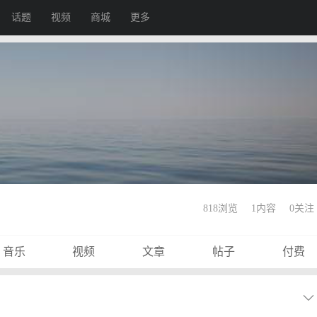
话题
视频
商城
更多
818浏览
1内容
0
关注
音乐
视频
文章
帖子
付费