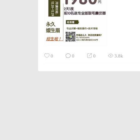
0
0
0
3.8k