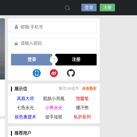
登录
注册
?
登录
注册
展示位
每次200金币
点击购买
真眉大师
肌肤小吊瓶
饱腹笔
七色水光
小熊水光
爆汗熊
肤色重建术
徒手祛斑
私护系列
推荐用户