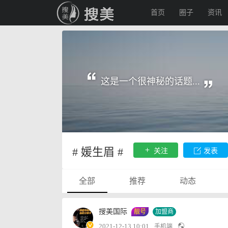
首页
圈子
资讯
这是一个很神秘的话题...
# 媛生眉 #
关注
发表
全部
推荐
动态
搜美国际
靓号
加盟商
2021-12-13 10:01
手机端