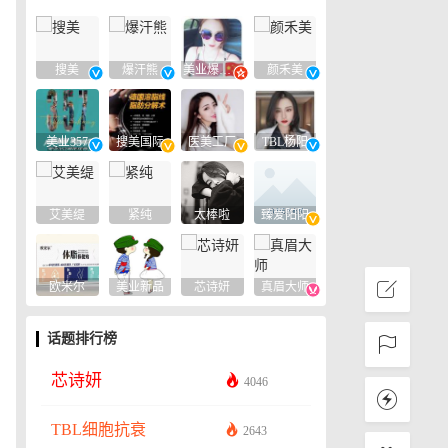
搜美
爆汗熊
美业爆款平台
颜禾美
美业357
搜美国际
医美工厂
TBL杨阳
艾美缇
紧纯
太棒啦
臻爱阳阳
欧米尔
美业新品
芯诗妍
真眉大师
话题排行榜
芯诗妍
4046
TBL细胞抗衰
2643