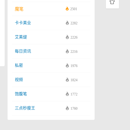
魔笔
2501
卡卡美业
2282
艾美缇
2226
每日资讯
2216
私密
1976
视频
1824
饱腹笔
1772
三点秒瘦王
1760