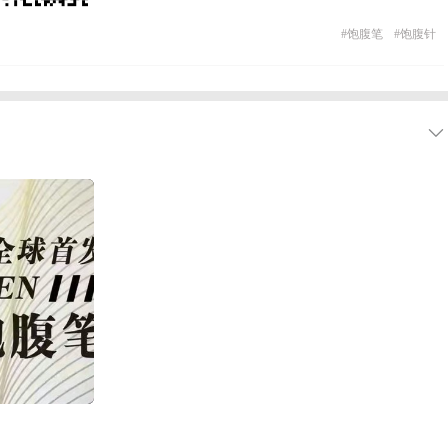
#
饱腹笔
#
饱腹针