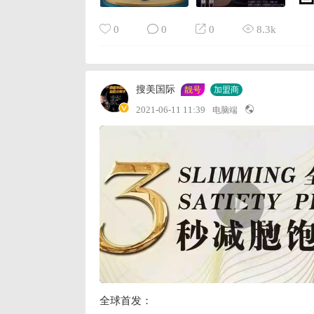
0
0
0
8.3k
搜美国际
靓号
加盟商
2021-06-11 11:39
电脑端
全球首发：