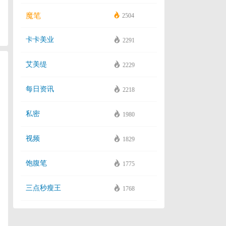
魔笔
2504
卡卡美业
2291
艾美缇
2229
每日资讯
2218
私密
1980
视频
1829
饱腹笔
1775
三点秒瘦王
1768