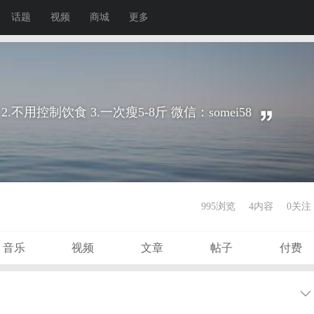
话题
视频
商城
更多
.不用控制饮食 3.一次瘦5-8斤 微信：somei58
995浏览
4内容
0
关注
音乐
视频
文章
帖子
付费