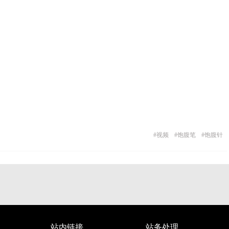
#
视频
#
饱腹笔
#
饱腹针
站内链接
站务处理