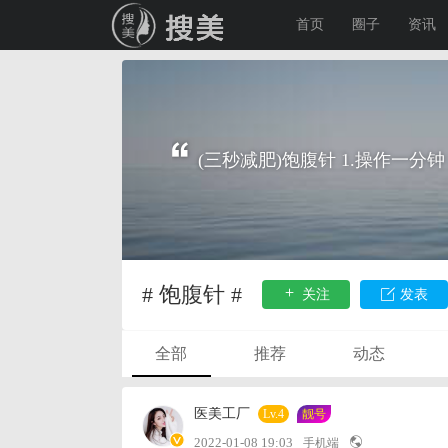
首页
圈子
资讯
(三秒减肥)饱腹针 1.操作一分钟 2
# 饱腹针 #
关注
发表
全部
推荐
动态
医美工厂
Lv.4
靓号
2022-01-08 19:03
手机端