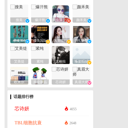
搜美
爆汗熊
美业爆款平台
颜禾美
美业357
搜美国际
医美工厂
TBL杨阳
艾美缇
紧纯
太棒啦
臻爱阳阳
欧米尔
美业新品
芯诗妍
真眉大师
话题排行榜
芯诗妍
4055
TBL细胞抗衰
2648