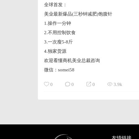
全球首发：
美业最新爆品(三秒钟减肥)饱腹针
1.操作一分钟
2.不用控制饮食
3.一次瘦5-8斤
4.独家货源
欢迎看懂商机美业总裁咨询
微信：somei58
0
0
0
3.9k
友情链接