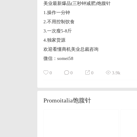
美业最新爆品(三秒钟减肥)饱腹针
1.操作一分钟
2.不用控制饮食
3.一次瘦5-8斤
4.独家货源
欢迎看懂商机美业总裁咨询
微信：somei58
0
0
0
3.9k
Promoitalia饱腹针