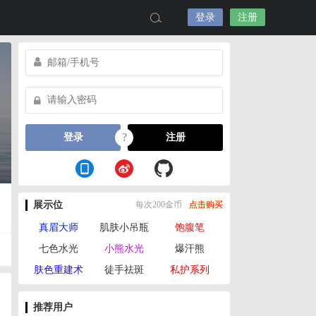
登录
注册
?
登录
注册
展示位
每次200金币
点击购买
真眉大师
肌肤小吊瓶
饱腹笔
七色水光
小熊水光
爆汗熊
肤色重建术
徒手祛斑
私护系列
推荐用户