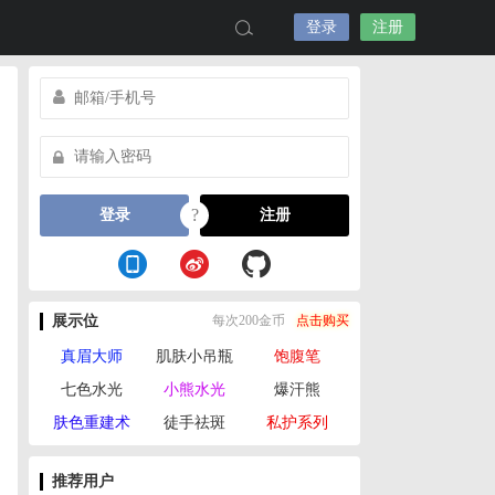
登录
注册
?
登录
注册
展示位
每次200金币
点击购买
真眉大师
肌肤小吊瓶
饱腹笔
七色水光
小熊水光
爆汗熊
肤色重建术
徒手祛斑
私护系列
推荐用户