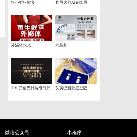
粉小鲜粉嫩套
真眉大师AI克隆眉
外泌体水光
六胜肽
TBL开创无针抗衰时代
艾美缇新款星空版
微信公众号
小程序