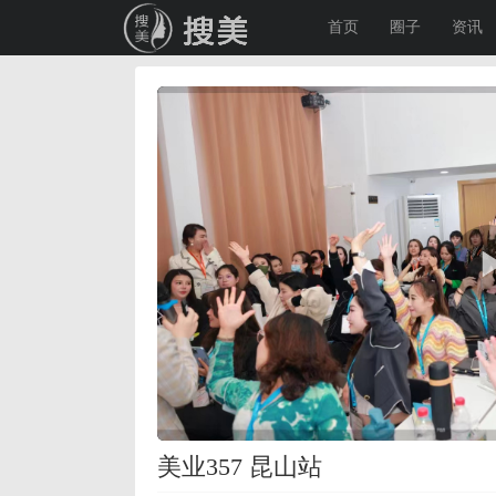
首页
圈子
资讯
美业357 昆山站