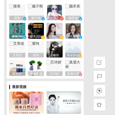
搜美
爆汗熊
美业爆款平台
颜禾美
美业357
搜美国际
医美工厂
TBL杨阳
艾美缇
紧纯
太棒啦
臻爱阳阳
欧米尔
美业新品
芯诗妍
真眉大师
最新视频