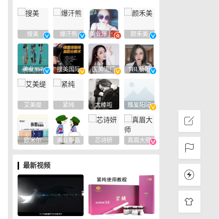
搜美
爆汗熊
美业爆款平台
颜禾美
美业357
搜美国际
医美工厂
TBL杨阳
艾美缇
紧纯
太棒啦
臻爱阳阳
欧米尔
美业新品
芯诗妍
真眉大师
最新视频