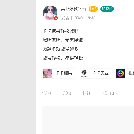
美业爆款平台
Lv.8
加盟商
发表于 03-04 19:48
卡卡糖果轻松减肥
想吃就吃，无需挨饿
肉越多就减得越多
减得轻松、瘦得轻松！
卡卡糖果
卡卡美业
视
0
0
0
1.8k