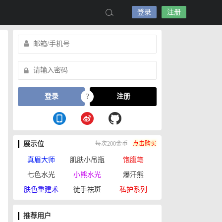
登录
注册
?
登录
注册
展示位
每次200金币
点击购买
真眉大师
肌肤小吊瓶
饱腹笔
七色水光
小熊水光
爆汗熊
肤色重建术
徒手祛斑
私护系列
推荐用户