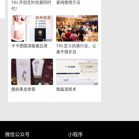
TBL开创无针抗衰的时
紧纯使用方法
代！
卡卡德国溶脂蛋白液
TBL定义抗衰行业，让
美不惧岁月
健启莱龙骨膏
微晶溶斑术
微信公众号
小程序