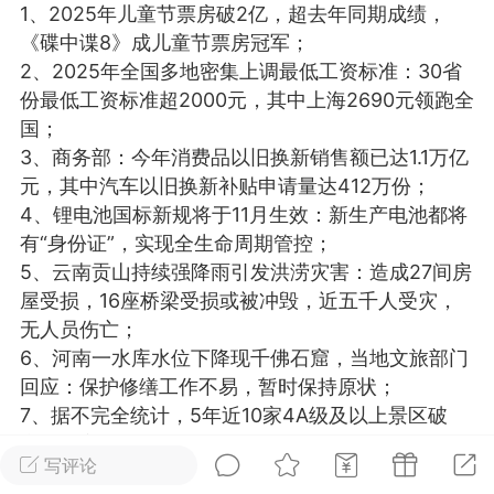
1、2025年儿童节票房破2亿，超去年同期成绩，
光
美业357
芯诗妍
卡卡美业
《碟中谍8》成儿童节票房冠军；
2、2025年全国多地密集上调最低工资标准：30省
每次200金币
点击购买
份最低工资标准超2000元，其中上海2690元领跑全
大师
小熊水光
爆汗熊
国；
3、商务部：今年消费品以旧换新销售额已达1.1万亿
溶脂
卡卡动能素
皇斯普拉雅
元，其中汽车以旧换新补贴申请量达412万份；
重建术
DRYY面膜
微晶溶斑术
4、锂电池国标新规将于11月生效：新生产电池都将
有“身份证”，实现全生命周期管控；
5、云南贡山持续强降雨引发洪涝灾害：造成27间房
美业爆款平台
Lv.8
靓号
加盟商
屋受损，16座桥梁受损或被冲毁，近五千人受灾，
-26 23:18
电脑端
美业资讯
无人员伤亡；
愫简闪充小白罐
6、河南一水库水位下降现千佛石窟，当地文旅部门
草本/双效闪充，养出紧致小白脸！一、项
回应：保护修缮工作不易，暂时保持原状；
闪充小白罐 = 闪充大白肌（仪器）× 草本
7、据不完全统计，5年近10家4A级及以上景区破
（产品）×极光嫩肤啫喱（产品）这是一套
产，专家称：单纯靠景观很难吸引人；
护...
写评论
8、中国气象局：未来三天可能发生地磁暴，我国北