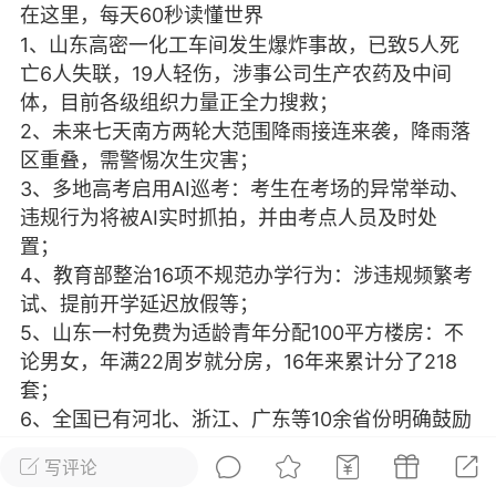
在这里，每天60秒读懂世界
光
美业357
芯诗妍
卡卡美业
1、山东高密一化工车间发生爆炸事故，已致5人死
亡6人失联，19人轻伤，涉事公司生产农药及中间
每次200金币
点击购买
体，目前各级组织力量正全力搜救；
大师
小熊水光
爆汗熊
2、未来七天南方两轮大范围降雨接连来袭，降雨落
区重叠，需警惕次生灾害；
溶脂
卡卡动能素
皇斯普拉雅
3、多地高考启用AI巡考：考生在考场的异常举动、
重建术
DRYY面膜
微晶溶斑术
违规行为将被AI实时抓拍，并由考点人员及时处
置；
美业爆款平台
Lv.8
靓号
加盟商
4、教育部整治16项不规范办学行为：涉违规频繁考
试、提前开学延迟放假等；
-26 23:18
电脑端
美业资讯
5、山东一村免费为适龄青年分配100平方楼房：不
愫简闪充小白罐
论男女，年满22周岁就分房，16年来累计分了218
草本/双效闪充，养出紧致小白脸！一、项
套；
闪充小白罐 = 闪充大白肌（仪器）× 草本
6、全国已有河北、浙江、广东等10余省份明确鼓励
（产品）×极光嫩肤啫喱（产品）这是一套
实行2.5天休假，专家称避免一刀切，媒体评：鼓励
护...
写评论
先行先试；