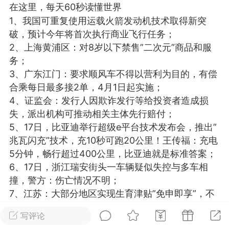
在这里，每天60秒读懂世界
光
美业357
芯诗妍
卡卡美业
1、我国可重复使用运载火箭发动机技术取得新突
破，预计今年将首次执行商业飞行任务；
每次200金币
点击购买
2、上海黄浦区：对8岁以下禁售”二次元”商品和服
大师
小熊水光
爆汗熊
务；
3、广东江门：要求顺风车不得以营利为目的，有偿
溶脂
卡卡动能素
皇斯普拉雅
合乘每日最多接2单，4月1日起实施；
重建术
DRYY面膜
微晶溶斑术
4、证监会：发行人因欺诈发行等给投资者造成损
失，派出机构可推动相关主体先行赔付；
美业爆款平台
Lv.8
靓号
加盟商
5、17日，比亚迪举行超级e平台技术发布会，推出”
兆瓦闪充”技术，充10秒可跑20公里！王传福：充电
-26 23:18
电脑端
美业资讯
5分钟，畅行超过400公里，比亚迪就是标准答案；
愫简闪充小白罐
6、17日，浙江瑞安街头一车辆疑似失控与多车相
草本/双效闪充，养出紧致小白脸！一、项
撞，警方：伤亡情况不明；
闪充小白罐 = 闪充大白肌（仪器）× 草本
7、江苏：大部分地区实现生育津贴”免申即享”，不
（产品）×极光嫩肤啫喱（产品）这是一套
用准备材料，直接发到个人账户；
护...
写评论
8、联合国粮食及农业组织警告称：H5N1禽流感的