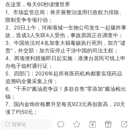
在这里，每天60秒读懂世界
光
美业357
芯诗妍
卡卡美业
1、市场监管总局：将开展整治滥用行政权力排除、
限制竞争专项行动；
每次200金币
点击购买
2、20日上午，河南项城一生物公司发生一起爆炸事
大师
小熊水光
爆汗熊
故，造成3人失联4人受伤，事故原因正在调查中；
3、中国依法对4名加拿大籍毒贩执行死刑，加方“谴
溶脂
卡卡动能素
皇斯普拉雅
责”，外交部：加方应停止干涉中国的司法主权；
重建术
DRYY面膜
微晶溶斑术
4、两项便利措施即日起实施：港澳台居民可线上申
办电子临时通行证；
美业爆款平台
Lv.8
靓号
加盟商
5、四部门：2026年起所有医药机构都要实现药品
追溯码全量采集上传；
-26 23:18
电脑端
美业资讯
6、”千禾0″酱油惹争议！多款在售”零添加”酱油检出
愫简闪充小白罐
镉；
草本/双效闪充，养出紧致小白脸！一、项
7、国内金饰价格攀升至每克923元再创新高，20天
闪充小白罐 = 闪充大白肌（仪器）× 草本
涨了约50元；
（产品）×极光嫩肤啫喱（产品）这是一套
8、印度官员：近日，印度安全人员与反政府武装在
护...
写评论
恰蒂斯加尔邦发生交火，致23人死亡；