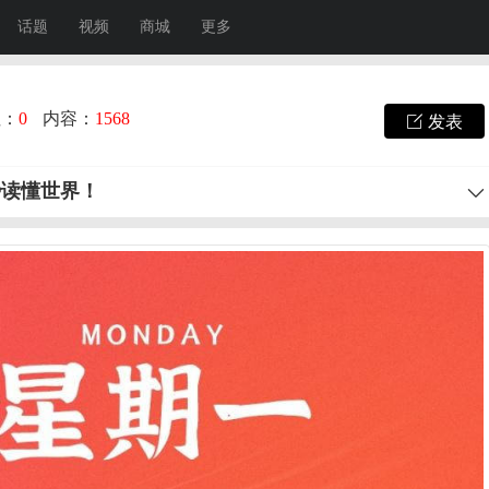
话题
视频
商城
更多
注：
0
内容：
1568
发表
秒读懂世界！