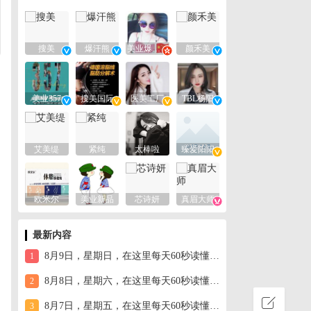
搜美
爆汗熊
美业爆款平台
颜禾美
美业357
搜美国际
医美工厂
TBL杨阳
艾美缇
紧纯
太棒啦
臻爱阳阳
欧米尔
美业新品
芯诗妍
真眉大师
最新内容
8月9日，星期日，在这里每天60秒读懂世界！
1
8月8日，星期六，在这里每天60秒读懂世界！
2
8月7日，星期五，在这里每天60秒读懂世界！
3