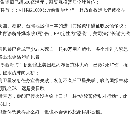
集资额已超600亿港元，融资规模暂居全球首位；
将首飞：可挂载1000公斤级制导炸弹，释放百枚巡飞弹或微型
于美国、欧盟、台湾地区和日本的进口共聚聚甲醛征收反倾销税；
生育诊所外爆炸致1死5伤，FBI定性为“恐袭”，美司法部长谴责
强风暴已造成至少27人死亡，超40万用户断电，多个州进入紧急
将出现更猛烈的风暴；
7人墨西哥海军帆船撞上美国纽约布鲁克林大桥，已致2死17伤，撞
，被水流冲向大桥；
观测卫星发射任务宣告失败，发射不久后卫星失联；联合国报告称
%领跑全球，远超美日欧；
新表态，称印巴停火没有终止日期，将“继续暂停敌对行动”，此
8日；
能像你想象得那么好，但也不会像你想象得那么糟。