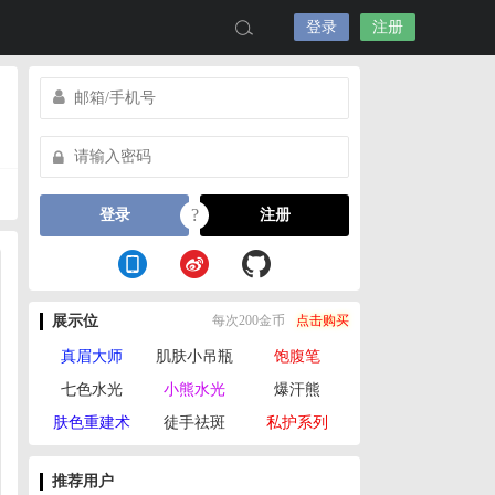
登录
注册
?
登录
注册
展示位
每次200金币
点击购买
真眉大师
肌肤小吊瓶
饱腹笔
七色水光
小熊水光
爆汗熊
肤色重建术
徒手祛斑
私护系列
推荐用户