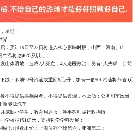
二，星期一
世界
启：预计19日至22日将进入核心影响时段，山西、河南、山
高气温将达40℃及以上；
引发山体滑坡：造成2人死亡，4人送医救治，另有1人失联，目前
下跌：多地92号汽油或重回6元/升，加满一箱50L汽油将节省9元
作餐不得提供高档菜肴、不得提供香烟，不上酒；公务用车应当
用新能源汽车；
打并威胁小学生，教育局通报：涉事教师被行政拘留；
友向学校捐赠1亿元，支持哲学学科发展；
技传播能力指数出炉：上海位列全球第六，亚洲第二；