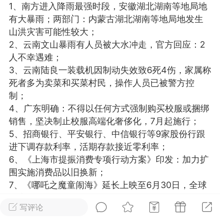
1、南方进入降雨最强时段，安徽湖北湖南等地局地
光
美业357
芯诗妍
卡卡美业
有大暴雨；两部门：内蒙古湖北湖南等地局地发生
山洪灾害可能性较大；
每次200金币
点击购买
2、云南文山暴雨有人员被大水冲走，官方回应：2
大师
小熊水光
爆汗熊
人不幸遇难；
3、云南陆良一装载机因制动失效致6死4伤，家属称
溶脂
卡卡动能素
皇斯普拉雅
死者多为卖菜和买菜村民，操作人员已被警方控
重建术
DRYY面膜
微晶溶斑术
制；
4、广东明确：不得以任何方式强制购买校服或捆绑
销售，坚决制止校服高端化奢侈化，7月起施行；
美业爆款平台
Lv.8
靓号
加盟商
5、招商银行、平安银行、中信银行等9家股份行跟
-26 23:18
电脑端
美业资讯
进下调存款利率，活期存款接近零利率；
愫简闪充小白罐
6、《上海市提振消费专项行动方案》印发：加力扩
草本/双效闪充，养出紧致小白脸！一、项
围实施消费品以旧换新；
闪充小白罐 = 闪充大白肌（仪器）× 草本
7、《哪吒之魔童闹海》延长上映至6月30日，全球
（产品）×极光嫩肤啫喱（产品）这是一套
票房已超158亿元；
护...
写评论
8、八部门：支持符合条件的小微企业在新三板挂