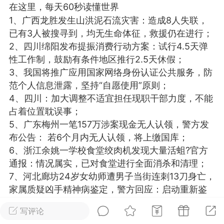
在这里，每天60秒读懂世界
光
美业357
芯诗妍
卡卡美业
1、广西龙胜发生山洪泥石流灾害：造成8人失联，
已有3人被搜寻到，均无生命体征，救援仍在进行；
每次200金币
点击购买
2、四川绵阳发布提振消费行动方案：试行4.5天弹
大师
小熊水光
爆汗熊
性工作制，鼓励有条件地区推行2.5天休假；
3、我国将推广应用国家网络身份认证公共服务，防
溶脂
卡卡动能素
皇斯普拉雅
范个人信息泄露，坚持“自愿使用”原则；
重建术
DRYY面膜
微晶溶斑术
4、四川：加大调整不适宜担任现职干部力度，不能
占着位置耽误事；
美业爆款平台
Lv.8
靓号
加盟商
5、广东梅州一笔157万涉案现金无人认领，警方发
布公告： 若6个月内无人认领，将上缴国库；
-26 23:18
电脑端
美业资讯
6、浙江余姚一学校食堂绞肉机发现大量活蛆?官方
愫简闪充小白罐
通报：情况属实，已对食堂进行全面消杀和清理；
草本/双效闪充，养出紧致小白脸！一、项
7、河北廊坊24岁女幼师遭男子当街连刺13刀身亡，
闪充小白罐 = 闪充大白肌（仪器）× 草本
家属质疑凶手精神病鉴定，警方回应：启动重新鉴
（产品）×极光嫩肤啫喱（产品）这是一套
定程序；
护...
写评论
8、国足世预赛主场对阵巴林的“生死战”门票15分钟