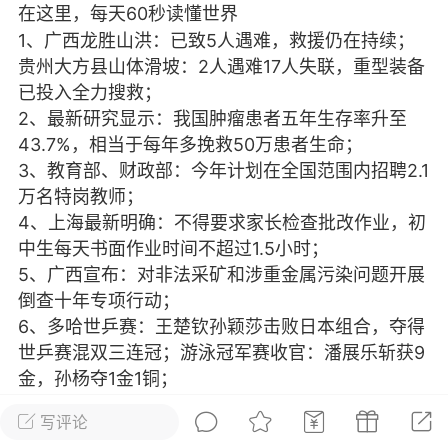
在这里，每天60秒读懂世界
光
美业357
芯诗妍
卡卡美业
1、广西龙胜山洪：已致5人遇难，救援仍在持续；
贵州大方县山体滑坡：2人遇难17人失联，重型装备
每次200金币
点击购买
已投入全力搜救；
大师
小熊水光
爆汗熊
2、最新研究显示：我国肿瘤患者五年生存率升至
43.7%，相当于每年多挽救50万患者生命；
溶脂
卡卡动能素
皇斯普拉雅
3、教育部、财政部：今年计划在全国范围内招聘2.1
重建术
DRYY面膜
微晶溶斑术
万名特岗教师；
4、上海最新明确：不得要求家长检查批改作业，初
美业爆款平台
Lv.8
靓号
加盟商
中生每天书面作业时间不超过1.5小时；
5、广西宣布：对非法采矿和涉重金属污染问题开展
-26 23:18
电脑端
美业资讯
倒查十年专项行动；
愫简闪充小白罐
6、多哈世乒赛：王楚钦孙颖莎击败日本组合，夺得
草本/双效闪充，养出紧致小白脸！一、项
世乒赛混双三连冠；游泳冠军赛收官：潘展乐斩获9
闪充小白罐 = 闪充大白肌（仪器）× 草本
金，孙杨夺1金1铜；
（产品）×极光嫩肤啫喱（产品）这是一套
7、特朗普采访时称，哈佛有些学生连2+2都不会
护...
写评论
算，还得补数学；香港科技大学宣布：无条件录取