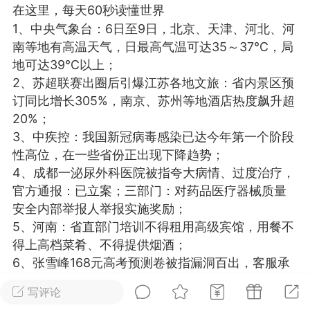
在这里，每天60秒读懂世界
光
美业357
芯诗妍
卡卡美业
1、中央气象台：6日至9日，北京、天津、河北、河
南等地有高温天气，日最高气温可达35～37℃，局
每次200金币
点击购买
地可达39℃以上；
大师
小熊水光
爆汗熊
2、苏超联赛出圈后引爆江苏各地文旅：省内景区预
订同比增长305%，南京、苏州等地酒店热度飙升超
溶脂
卡卡动能素
皇斯普拉雅
20%；
重建术
DRYY面膜
微晶溶斑术
3、中疾控：我国新冠病毒感染已达今年第一个阶段
性高位，在一些省份正出现下降趋势；
美业爆款平台
Lv.8
靓号
加盟商
4、成都一泌尿外科医院被指夸大病情、过度治疗，
官方通报：已立案；三部门：对药品医疗器械质量
-26 23:18
电脑端
美业资讯
安全内部举报人举报实施奖励；
愫简闪充小白罐
5、河南：省直部门培训不得租用高级宾馆，用餐不
草本/双效闪充，养出紧致小白脸！一、项
得上高档菜肴、不得提供烟酒；
闪充小白罐 = 闪充大白肌（仪器）× 草本
6、张雪峰168元高考预测卷被指漏洞百出，客服承
（产品）×极光嫩肤啫喱（产品）这是一套
认题目错误，但拒绝退货退款；
护...
写评论
7、全球首个满级QQ即将诞生：拥有者继承其父账