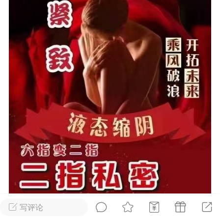
光
美业357
芯诗妍
卡卡美业
每次200金币
点击购买
大师
小熊水光
爆汗熊
溶脂
卡卡动能素
皇斯普拉雅
重建术
DRYY面膜
微晶溶斑术
美业爆款平台
Lv.8
靓号
加盟商
-26 23:18
电脑端
美业资讯
愫简闪充小白罐
草本/双效闪充，养出紧致小白脸！一、项
闪充小白罐 = 闪充大白肌（仪器）× 草本
（产品）×极光嫩肤啫喱（产品）这是一套
护...
写评论