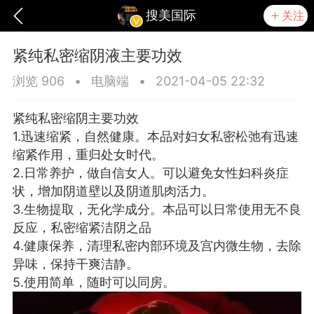
搜美国际
关注
紧纯私密缩阴液主要功效
浏览 906
•
电脑端
•
2021-04-05 22:32
紧纯私密缩阴主要功效
1.迅速缩紧，自然健康。本品对妇女私密松弛有迅速
缩紧作用，重归处女时代。
2.日常养护，做自信女人。可以避免女性妇科炎症
状，增加阴道壁以及阴道肌肉活力。
3.生物提取，无化学成分。本品可以日常使用无不良
反应，私密缩紧洁阴之品
4.健康保养，清理私密内部环境及宫内微生物，去除
爆汗熊
卡卡动能素
无创溶斑术
异味，保持干爽洁静。
5.使用简单，随时可以同房。