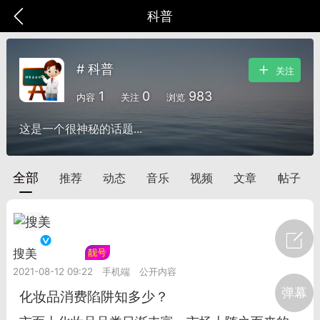
科普
# 科普
关注
1
0
983
内容
关注
浏览
这是一个很神秘的话题...
全部
推荐
动态
音乐
视频
文章
帖子
搜美
Lv.17
靓号
爆汗熊
卡卡动能素
无创溶斑术
2021-08-12 09:22
手机端
公开内容
弹幕
化妆品消费陷阱知多少？