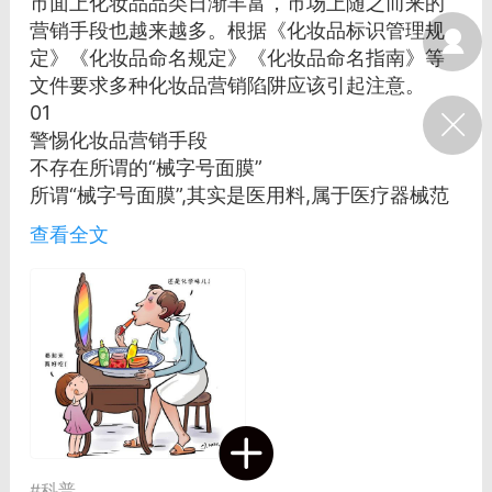
市面上化妆品品类日渐丰富，市场上随之而来的
光
美业357
芯诗妍
卡卡美业
营销手段也越来越多。根据《化妆品标识管理规
定》《化妆品命名规定》《化妆品命名指南》等
文件要求多种化妆品营销陷阱应该引起注意。
每次200金币
点击购买
01
大师
小熊水光
爆汗熊
警惕化妆品营销手段
溶脂
卡卡动能素
皇斯普拉雅
不存在所谓的“械字号面膜”
所谓“械字号面膜”,其实是医用料,属于医疗器械范
重建术
DRYY面膜
微晶溶斑术
畴。医用料可以与创面直接或间接接触，具有吸
查看全文
收创面渗出液、支撑器官、防粘连或者为创面愈
美业爆款平台
Lv.8
靓号
加盟商
合提供适宜环境等医疗作用。
-26 23:18
电脑端
美业资讯
按照医疗器械管理的医用料命名应当符合《医疗
器械通用名称命名规则》要求，不得含有“美容”
愫简闪充小白罐
“保健”等宣称词语，不得含有夸大适用范围或者其
草本/双效闪充，养出紧致小白脸！一、项
他具有误导性、欺骗性的内容。因此，不存在“械
闪充小白罐 = 闪充大白肌（仪器）× 草本
字号面膜”的概念，医疗器械产品也不能以“面膜”
（产品）×极光嫩肤啫喱（产品）这是一套
作为其名称。
护...
“妆字号面膜”不能宣称医学护肤品
#
科普