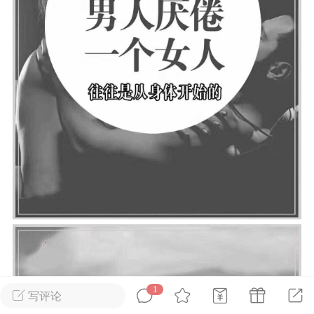
光
美业357
芯诗妍
卡卡美业
每次200金币
点击购买
大师
小熊水光
爆汗熊
溶脂
卡卡动能素
皇斯普拉雅
重建术
DRYY面膜
微晶溶斑术
美业爆款平台
Lv.8
靓号
加盟商
-26 23:18
电脑端
美业资讯
愫简闪充小白罐
草本/双效闪充，养出紧致小白脸！一、项
闪充小白罐 = 闪充大白肌（仪器）× 草本
（产品）×极光嫩肤啫喱（产品）这是一套
1
护...
写评论