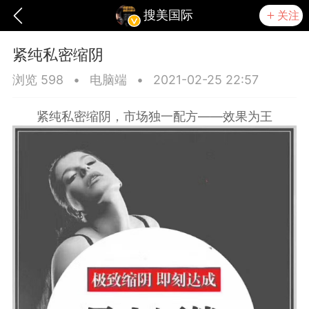
搜美国际
关注
紧纯私密缩阴
浏览 598
•
电脑端
•
2021-02-25 22:57
紧纯私密缩阴，市场独一配方——效果为王
爆汗熊
卡卡动能素
无创溶斑术